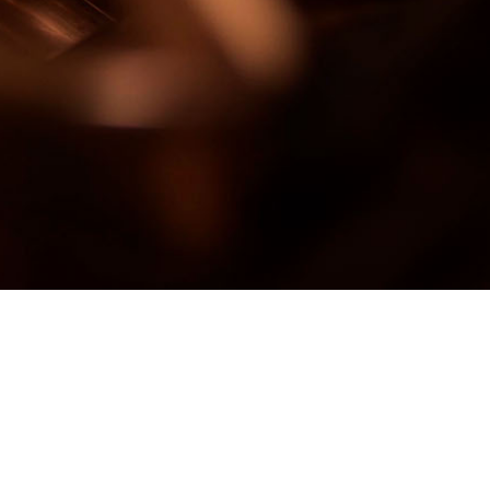
Fritz Kuttin Ges.m.b.H. –
Klagenfurt