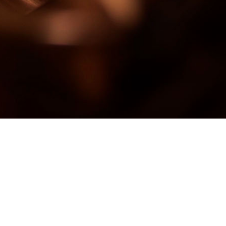
Rematinvest SRL – Arad